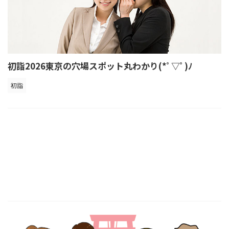
初詣2026東京の穴場スポット丸わかり(*ﾟ▽ﾟ)ﾉ
初詣