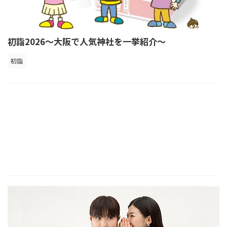
初詣2026～大阪で人気神社を一挙紹介～
初詣