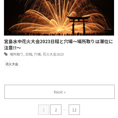
宮島水中花火大会2023日程と穴場～場所取りは潮位に
注意!!～
場所取り
,
日程
,
穴場
,
花火大会2023
花火大会
Next »
1
2
…
12