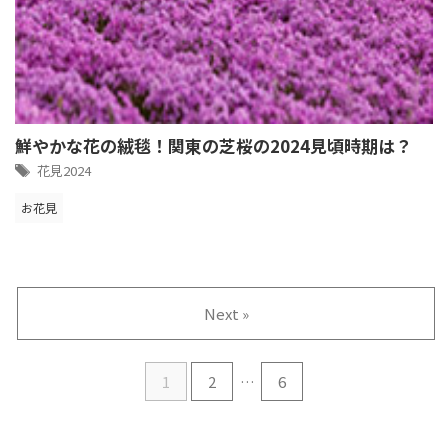
鮮やかな花の絨毯！関東の芝桜の2024見頃時期は？
花見2024
お花見
Next »
1
2
…
6