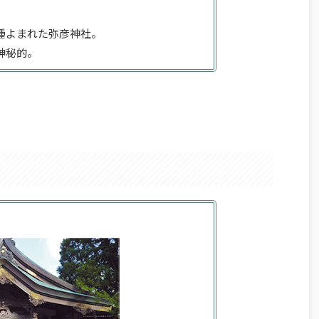
種よまれた弥彦神社。
神秘的。