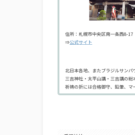
住所：札幌市中央区南一条西8-17
⇒
公式サイト
北日本各地、またブラジルサンパ
三吉神社・太平山講・三吉講の総
祈祷の折には合格御守、鉛筆、マ