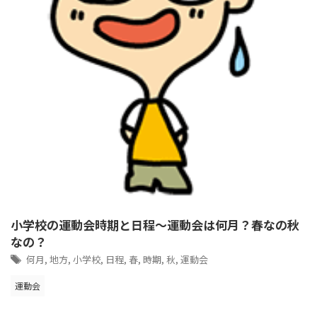
小学校の運動会時期と日程～運動会は何月？春なの秋
なの？
何月
,
地方
,
小学校
,
日程
,
春
,
時期
,
秋
,
運動会
運動会