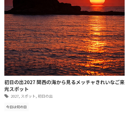
初日の出2027 関西の海から見るメッチャきれいなご来
光スポット
2027
,
スポット
,
初日の出
今日は何の日