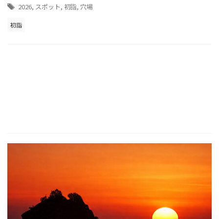
2026
,
スポット
,
初詣
,
穴場
初詣