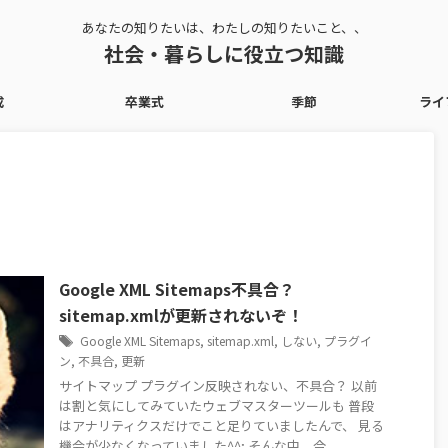
あなたの知りたいは、わたしの知りたいこと、、
社会・暮らしに役立つ知識
成
卒業式
季節
ライ
Google XML Sitemaps不具合？
sitemap.xmlが更新されないぞ！
Google XML Sitemaps
,
sitemap.xml
,
しない
,
プラグイ
ン
,
不具合
,
更新
サイトマップ プラグイン反映されない、不具合？ 以前
は割と気にしてみていたウェブマスターツールも 普段
はアナリティクスだけでこと足りていましたんで、 見る
機会が少なくなっていました^^; そんな中、今 ...